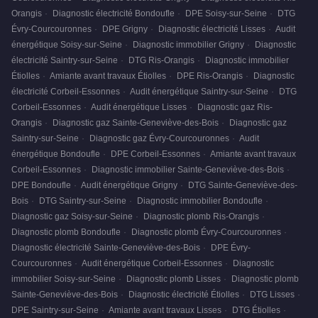
Orangis
·
Diagnostic électricité Bondoufle
·
DPE Soisy-sur-Seine
·
DTG
Évry-Courcouronnes
·
DPE Grigny
·
Diagnostic électricité Lisses
·
Audit
énergétique Soisy-sur-Seine
·
Diagnostic immobilier Grigny
·
Diagnostic
électricité Saintry-sur-Seine
·
DTG Ris-Orangis
·
Diagnostic immobilier
Étiolles
·
Amiante avant travaux Étiolles
·
DPE Ris-Orangis
·
Diagnostic
électricité Corbeil-Essonnes
·
Audit énergétique Saintry-sur-Seine
·
DTG
Corbeil-Essonnes
·
Audit énergétique Lisses
·
Diagnostic gaz Ris-
Orangis
·
Diagnostic gaz Sainte-Geneviève-des-Bois
·
Diagnostic gaz
Saintry-sur-Seine
·
Diagnostic gaz Évry-Courcouronnes
·
Audit
énergétique Bondoufle
·
DPE Corbeil-Essonnes
·
Amiante avant travaux
Corbeil-Essonnes
·
Diagnostic immobilier Sainte-Geneviève-des-Bois
·
DPE Bondoufle
·
Audit énergétique Grigny
·
DTG Sainte-Geneviève-des-
Bois
·
DTG Saintry-sur-Seine
·
Diagnostic immobilier Bondoufle
·
Diagnostic gaz Soisy-sur-Seine
·
Diagnostic plomb Ris-Orangis
·
Diagnostic plomb Bondoufle
·
Diagnostic plomb Évry-Courcouronnes
·
Diagnostic électricité Sainte-Geneviève-des-Bois
·
DPE Évry-
Courcouronnes
·
Audit énergétique Corbeil-Essonnes
·
Diagnostic
immobilier Soisy-sur-Seine
·
Diagnostic plomb Lisses
·
Diagnostic plomb
Sainte-Geneviève-des-Bois
·
Diagnostic électricité Étiolles
·
DTG Lisses
·
DPE Saintry-sur-Seine
·
Amiante avant travaux Lisses
·
DTG Étiolles
·