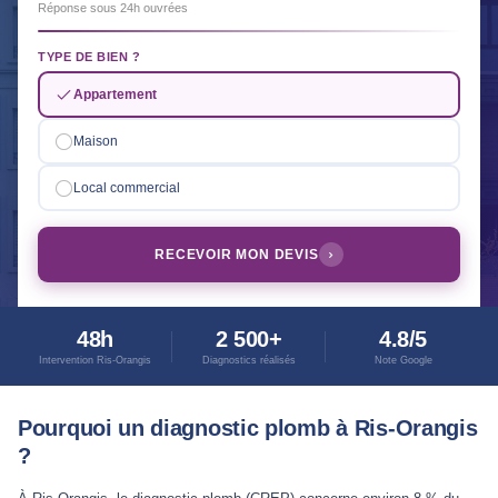
Réponse sous 24h ouvrées
TYPE DE BIEN ?
Appartement
Maison
Local commercial
RECEVOIR MON DEVIS
48h
2 500+
4.8/5
Intervention Ris-Orangis
Diagnostics réalisés
Note Google
Pourquoi un diagnostic plomb à Ris-Orangis
?