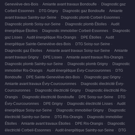
Geneviève-des-Bois
·
Amiante avant travaux Bondoufle
·
Diagnostic gaz
Corbeil-Essonnes
·
DTG Grigny
·
Diagnostic gaz Bondoufle
·
Amiante
avant travaux Saintry-sur-Seine
·
Diagnostic plomb Corbeil-Essonnes
·
Diagnostic plomb Soisy-sur-Seine
·
Diagnostic plomb Étiolles
·
Audit
énergétique Étiolles
·
Diagnostic immobilier Corbeil-Essonnes
·
Diagnostic
gaz Lisses
·
Audit énergétique Ris-Orangis
·
DPE Étiolles
·
Audit
énergétique Sainte-Geneviève-des-Bois
·
DTG Soisy-sur-Seine
·
Diagnostic gaz Étiolles
·
Amiante avant travaux Soisy-sur-Seine
·
Amiante
avant travaux Grigny
·
DPE Lisses
·
Amiante avant travaux Ris-Orangis
·
Diagnostic plomb Saintry-sur-Seine
·
Diagnostic plomb Grigny
·
Diagnostic
immobilier Ris-Orangis
·
Audit énergétique Évry-Courcouronnes
·
DTG
Bondoufle
·
DPE Sainte-Geneviève-des-Bois
·
Diagnostic gaz Grigny
·
Amiante avant travaux Évry-Courcouronnes
·
Diagnostic électricité Évry-
Courcouronnes
·
Diagnostic électricité Grigny
·
Diagnostic électricité Ris-
Orangis
·
Diagnostic électricité Bondoufle
·
DPE Soisy-sur-Seine
·
DTG
Évry-Courcouronnes
·
DPE Grigny
·
Diagnostic électricité Lisses
·
Audit
énergétique Soisy-sur-Seine
·
Diagnostic immobilier Grigny
·
Diagnostic
électricité Saintry-sur-Seine
·
DTG Ris-Orangis
·
Diagnostic immobilier
Étiolles
·
Amiante avant travaux Étiolles
·
DPE Ris-Orangis
·
Diagnostic
électricité Corbeil-Essonnes
·
Audit énergétique Saintry-sur-Seine
·
DTG