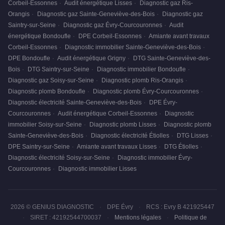
Corbeil-Essonnes
·
Audit énergétique Lisses
·
Diagnostic gaz Ris-
Orangis
·
Diagnostic gaz Sainte-Geneviève-des-Bois
·
Diagnostic gaz
Saintry-sur-Seine
·
Diagnostic gaz Évry-Courcouronnes
·
Audit
énergétique Bondoufle
·
DPE Corbeil-Essonnes
·
Amiante avant travaux
Corbeil-Essonnes
·
Diagnostic immobilier Sainte-Geneviève-des-Bois
·
DPE Bondoufle
·
Audit énergétique Grigny
·
DTG Sainte-Geneviève-des-
Bois
·
DTG Saintry-sur-Seine
·
Diagnostic immobilier Bondoufle
·
Diagnostic gaz Soisy-sur-Seine
·
Diagnostic plomb Ris-Orangis
·
Diagnostic plomb Bondoufle
·
Diagnostic plomb Évry-Courcouronnes
·
Diagnostic électricité Sainte-Geneviève-des-Bois
·
DPE Évry-
Courcouronnes
·
Audit énergétique Corbeil-Essonnes
·
Diagnostic
immobilier Soisy-sur-Seine
·
Diagnostic plomb Lisses
·
Diagnostic plomb
Sainte-Geneviève-des-Bois
·
Diagnostic électricité Étiolles
·
DTG Lisses
·
DPE Saintry-sur-Seine
·
Amiante avant travaux Lisses
·
DTG Étiolles
·
Diagnostic électricité Soisy-sur-Seine
·
Diagnostic immobilier Évry-
Courcouronnes
·
Diagnostic immobilier Lisses
2026 © GENIUS DIAGNOSTIC
·
DPE Évry
·
RCS : Evry B 421925447
·
SIRET : 42192544700037
·
Mentions légales
·
Politique de