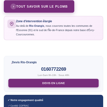
TOUT SAVOIR SUR LE PLOMB
Zone d'intervention élargie
Au-delà de
Ris-Orangis
, nous couvrons toutes les communes de
l'Essonne (91) et le sud de l'Île-de-France depuis notre base d'Évry-
Courcouronnes.
Devis Ris-Orangis
0160772269
Lun-Sam 9h-19h · Sous 48h
DEVIS EN LIGNE
✓ Notre engagement qualité
Certifié COFRAC