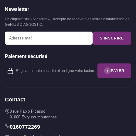
Newsletter
En cliquant sur «S'inscrire», j'accepte de recevoir les lettres d'information de
GENIUS DIAGNOSTIC.
S'INSCRIRE
Paiement sécurisé
Réglez en toute sécurité et en ligne votre facture.
PAYER
Contact
8 rue Pablo Picasso
91000 Évry courcouronnes
0160772269