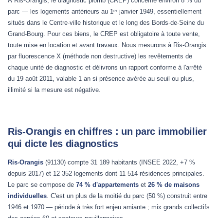
À Ris-Orangis, le diagnostic plomb (CREP) concerne environ 8 % du
parc — les logements antérieurs au 1ᵉʳ janvier 1949, essentiellement
situés dans le Centre-ville historique et le long des Bords-de-Seine du
Grand-Bourg. Pour ces biens, le CREP est obligatoire à toute vente,
toute mise en location et avant travaux. Nous mesurons à Ris-Orangis
par fluorescence X (méthode non destructive) les revêtements de
chaque unité de diagnostic et délivrons un rapport conforme à l'arrêté
du 19 août 2011, valable 1 an si présence avérée au seuil ou plus,
illimité si la mesure est négative.
Ris-Orangis en chiffres : un parc immobilier
qui dicte les diagnostics
Ris-Orangis
(91130) compte 31 189 habitants (INSEE 2022, +7 %
depuis 2017) et 12 352 logements dont 11 514 résidences principales.
Le parc se compose de
74 % d'appartements
et
26 % de maisons
individuelles
. C'est un plus de la moitié du parc (50 %) construit entre
1946 et 1970 — période à très fort enjeu amiante ; mix grands collectifs