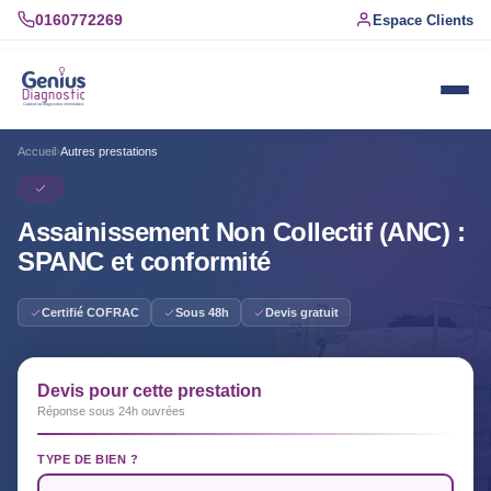
0160772269
Espace Clients
Accueil
›
Autres prestations
Assainissement Non Collectif (ANC) :
SPANC et conformité
Certifié COFRAC
Sous 48h
Devis gratuit
Devis pour cette prestation
Réponse sous 24h ouvrées
TYPE DE BIEN ?