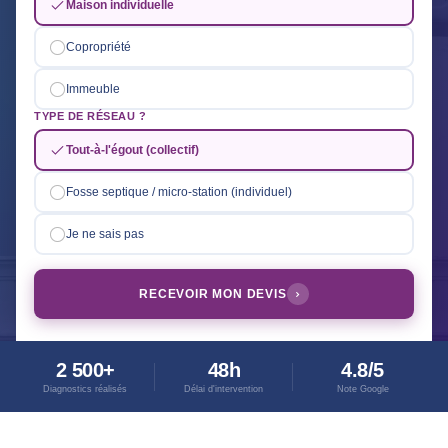
Maison individuelle
Copropriété
Immeuble
TYPE DE RÉSEAU ?
Tout-à-l'égout (collectif)
Fosse septique / micro-station (individuel)
Je ne sais pas
RECEVOIR MON DEVIS
2 500+
48h
4.8/5
Diagnostics réalisés
Délai d'intervention
Note Google