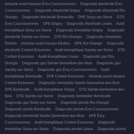
Amiante avant travaux Évry-Courcouronnes
·
Diagnostic électricité Évry-
Courcouronnes
·
Diagnostic électricité Grigny
·
Diagnostic électricité Ris-
Orangis
·
Diagnostic électricité Bondoufle
·
DPE Soisy-sur-Seine
·
DTG
Évry-Courcouronnes
·
DPE Grigny
·
Diagnostic électricité Lisses
·
Audit
énergétique Soisy-sur-Seine
·
Diagnostic immobilier Grigny
·
Diagnostic
électricité Saintry-sur-Seine
·
DTG Ris-Orangis
·
Diagnostic immobilier
Étiolles
·
Amiante avant travaux Étiolles
·
DPE Ris-Orangis
·
Diagnostic
électricité Corbeil-Essonnes
·
Audit énergétique Saintry-sur-Seine
·
DTG
Corbeil-Essonnes
·
Audit énergétique Lisses
·
Diagnostic gaz Ris-
Orangis
·
Diagnostic gaz Sainte-Geneviève-des-Bois
·
Diagnostic gaz
Saintry-sur-Seine
·
Diagnostic gaz Évry-Courcouronnes
·
Audit
énergétique Bondoufle
·
DPE Corbeil-Essonnes
·
Amiante avant travaux
Corbeil-Essonnes
·
Diagnostic immobilier Sainte-Geneviève-des-Bois
·
DPE Bondoufle
·
Audit énergétique Grigny
·
DTG Sainte-Geneviève-des-
Bois
·
DTG Saintry-sur-Seine
·
Diagnostic immobilier Bondoufle
·
Diagnostic gaz Soisy-sur-Seine
·
Diagnostic plomb Ris-Orangis
·
Diagnostic plomb Bondoufle
·
Diagnostic plomb Évry-Courcouronnes
·
Diagnostic électricité Sainte-Geneviève-des-Bois
·
DPE Évry-
Courcouronnes
·
Audit énergétique Corbeil-Essonnes
·
Diagnostic
immobilier Soisy-sur-Seine
·
Diagnostic plomb Lisses
·
Diagnostic plomb