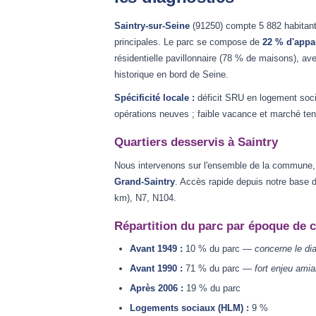
Saintry-sur-Seine
(91250) compte 5 882 habitant
principales. Le parc se compose de
22 % d'appa
résidentielle pavillonnaire (78 % de maisons), ave
historique en bord de Seine.
Spécificité locale :
déficit SRU en logement soci
opérations neuves ; faible vacance et marché ten
Quartiers desservis à Saintry
Nous intervenons sur l'ensemble de la commune, e
Grand-Saintry
. Accès rapide depuis notre base
km), N7, N104.
Répartition du parc par époque de 
Avant 1949 :
10 % du parc —
concerne le di
Avant 1990 :
71 % du parc —
fort enjeu amia
Après 2006 :
19 % du parc
Logements sociaux (HLM) :
9 %