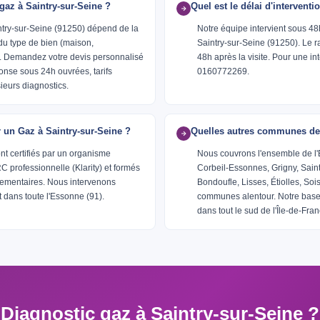
az à Saintry-sur-Seine ?
Quel est le délai d'interventi
intry-sur-Seine (91250) dépend de la
Notre équipe intervient sous 48
du type de bien (maison,
Saintry-sur-Seine (91250). Le 
. Demandez votre devis personnalisé
48h après la visite. Pour une i
onse sous 24h ouvrées, tarifs
0160772269.
ieurs diagnostics.
er un Gaz à Saintry-sur-Seine ?
Quelles autres communes des
nt certifiés par un organisme
Nous couvrons l'ensemble de l
professionnelle (Klarity) et formés
Corbeil-Essonnes, Grigny, Sain
glementaires. Nous intervenons
Bondoufle, Lisses, Étiolles, Soi
 dans toute l'Essonne (91).
communes alentour. Notre base 
dans tout le sud de l'Île-de-Fran
Diagnostic gaz à Saintry-sur-Seine ?