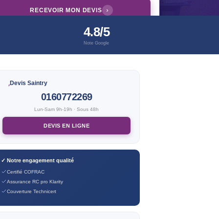
RECEVOIR MON DEVIS
4.8/5
Note Google
Devis Saintry
0160772269
Lun-Sam 9h-19h · Sous 48h
DEVIS EN LIGNE
✓ Notre engagement qualité
Certifié COFRAC
Assurance RC pro Klarity
Couverture Technicert