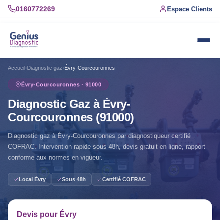
0160772269
Espace Clients
Accueil
›
Diagnostic gaz
›
Évry-Courcouronnes
Évry-Courcouronnes · 91000
Diagnostic Gaz à Évry-
Courcouronnes (91000)
Diagnostic gaz à Évry-Courcouronnes par diagnostiqueur certifié
COFRAC. Intervention rapide sous 48h, devis gratuit en ligne, rapport
conforme aux normes en vigueur.
Local Évry
Sous 48h
Certifié COFRAC
Devis pour Évry