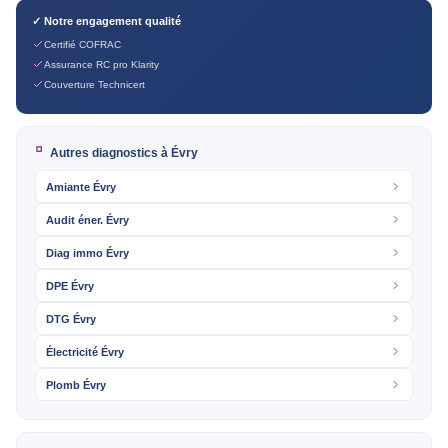
✓ Notre engagement qualité
Certifié COFRAC
Assurance RC pro Klarity
Couverture Technicert
Autres diagnostics à Évry
Amiante Évry
Audit éner. Évry
Diag immo Évry
DPE Évry
DTG Évry
Électricité Évry
Plomb Évry