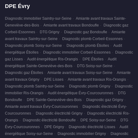
DPE Évry
Diagnostic immobilier Saintry-sur-Seine
·
Amiante avant travaux Sainte-
Geneviève-des-Bois
·
Amiante avant travaux Bondoufle
·
Diagnostic gaz
Corbeil-Essonnes
·
DTG Grigny
·
Diagnostic gaz Bondoufle
·
Amiante
avant travaux Saintry-sur-Seine
·
Diagnostic plomb Corbeil-Essonnes
·
Diagnostic plomb Soisy-sur-Seine
·
Diagnostic plomb Étiolles
·
Audit
énergétique Étiolles
·
Diagnostic immobilier Corbeil-Essonnes
·
Diagnostic
gaz Lisses
·
Audit énergétique Ris-Orangis
·
DPE Étiolles
·
Audit
énergétique Sainte-Geneviève-des-Bois
·
DTG Soisy-sur-Seine
·
Diagnostic gaz Étiolles
·
Amiante avant travaux Soisy-sur-Seine
·
Amiante
avant travaux Grigny
·
DPE Lisses
·
Amiante avant travaux Ris-Orangis
·
Diagnostic plomb Saintry-sur-Seine
·
Diagnostic plomb Grigny
·
Diagnostic
immobilier Ris-Orangis
·
Audit énergétique Évry-Courcouronnes
·
DTG
Bondoufle
·
DPE Sainte-Geneviève-des-Bois
·
Diagnostic gaz Grigny
·
Amiante avant travaux Évry-Courcouronnes
·
Diagnostic électricité Évry-
Courcouronnes
·
Diagnostic électricité Grigny
·
Diagnostic électricité Ris-
Orangis
·
Diagnostic électricité Bondoufle
·
DPE Soisy-sur-Seine
·
DTG
Évry-Courcouronnes
·
DPE Grigny
·
Diagnostic électricité Lisses
·
Audit
énergétique Soisy-sur-Seine
·
Diagnostic immobilier Grigny
·
Diagnostic