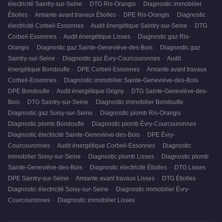
électricité Saintry-sur-Seine
·
DTG Ris-Orangis
·
Diagnostic immobilier
Étiolles
·
Amiante avant travaux Étiolles
·
DPE Ris-Orangis
·
Diagnostic
électricité Corbeil-Essonnes
·
Audit énergétique Saintry-sur-Seine
·
DTG
Corbeil-Essonnes
·
Audit énergétique Lisses
·
Diagnostic gaz Ris-
Orangis
·
Diagnostic gaz Sainte-Geneviève-des-Bois
·
Diagnostic gaz
Saintry-sur-Seine
·
Diagnostic gaz Évry-Courcouronnes
·
Audit
énergétique Bondoufle
·
DPE Corbeil-Essonnes
·
Amiante avant travaux
Corbeil-Essonnes
·
Diagnostic immobilier Sainte-Geneviève-des-Bois
·
DPE Bondoufle
·
Audit énergétique Grigny
·
DTG Sainte-Geneviève-des-
Bois
·
DTG Saintry-sur-Seine
·
Diagnostic immobilier Bondoufle
·
Diagnostic gaz Soisy-sur-Seine
·
Diagnostic plomb Ris-Orangis
·
Diagnostic plomb Bondoufle
·
Diagnostic plomb Évry-Courcouronnes
·
Diagnostic électricité Sainte-Geneviève-des-Bois
·
DPE Évry-
Courcouronnes
·
Audit énergétique Corbeil-Essonnes
·
Diagnostic
immobilier Soisy-sur-Seine
·
Diagnostic plomb Lisses
·
Diagnostic plomb
Sainte-Geneviève-des-Bois
·
Diagnostic électricité Étiolles
·
DTG Lisses
·
DPE Saintry-sur-Seine
·
Amiante avant travaux Lisses
·
DTG Étiolles
·
Diagnostic électricité Soisy-sur-Seine
·
Diagnostic immobilier Évry-
Courcouronnes
·
Diagnostic immobilier Lisses