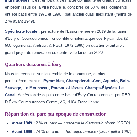
individuelles
. C'est un parc à très large dominante de grands collectifs
en béton issus de la ville nouvelle, dont près de 60 % des logements
ont été bâtis entre 1971 et 1990 ; bâti ancien quasi inexistant (moins de
2 % avant 1949).
Spécificité locale :
préfecture de l'Essonne née en 2019 de la fusion
d'Évry et Courcouronnes ; ensemble emblématique des Pyramides (2
500 logements, Andrault & Parat, 1972-1980) en quartier prioritaire ;
grand projet de rénovation du centre-ville lancé en 2020.
Quartiers desservis à Évry
Nous intervenons sur l'ensemble de la commune, et plus
particulièrement sur :
Pyramides, Champtier-du-Coq, Aguado, Bois-
Sauvage, Le Mousseau, Parc-aux-Lièvres, Champs-Élysées, Le
Canal
. Accès rapide depuis notre base d'Évry-Courcouronnes par RER
D Évry-Courcouronnes Centre, A6, N104 Francilienne.
Répartition du parc par époque de construction
Avant 1949 :
2 % du parc —
concerne le diagnostic plomb (CREP)
Avant 1990 :
74 % du parc —
fort enjeu amiante (avant juillet 1997)