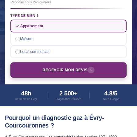
Réponse sous 24h ouvrées
TYPE DE BIEN ?
Appartement
Maison
Local commercial
RECEVOIR MON DEVIS
48h
2 500+
4.8/5
Intervention Évry
Diagnostics réalisés
Note Google
Pourquoi un diagnostic gaz à Évry-
Courcouronnes ?