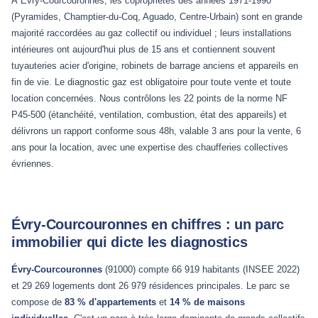
À Évry-Courcouronnes, les copropriétés des années 1971-1990
(Pyramides, Champtier-du-Coq, Aguado, Centre-Urbain) sont en grande
majorité raccordées au gaz collectif ou individuel ; leurs installations
intérieures ont aujourd'hui plus de 15 ans et contiennent souvent
tuyauteries acier d'origine, robinets de barrage anciens et appareils en
fin de vie. Le diagnostic gaz est obligatoire pour toute vente et toute
location concernées. Nous contrôlons les 22 points de la norme NF
P45-500 (étanchéité, ventilation, combustion, état des appareils) et
délivrons un rapport conforme sous 48h, valable 3 ans pour la vente, 6
ans pour la location, avec une expertise des chaufferies collectives
évriennes.
Évry-Courcouronnes en chiffres : un parc
immobilier qui dicte les diagnostics
Évry-Courcouronnes
(91000) compte 66 919 habitants (INSEE 2022)
et 29 269 logements dont 26 979 résidences principales. Le parc se
compose de
83 % d'appartements
et
14 % de maisons