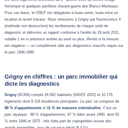
historique et quelques pavillons d'avant-guerre des Blancs-Manteaux.
Pour ces biens, le CREP est obligatoire à toute vente, toute mise en
location et avant travaux. Nous mesurons à Grigny par fluorescence X
(méthode non destructive) les revêtements de chaque unité de
diagnostic et délivrons un rapport conforme à l'arrêté du 19 août 2011,
valable 1 an si présence avérée au seuil ou plus, illimité si la mesure
est négative — un complément utile aux diagnostics massifs requis sur
le parc 1946-1990.
Grigny en chiffres : un parc immobilier qui
dicte les diagnostics
Grigny
(91350) compte 26 842 habitants (INSEE 2022) et 10 176
logements dont 9 118 résidences principales. Le parc se compose de
88 % d'appartements
et
11 % de maisons individuelles
. C'est un
parc atypique : 88 % d'appartements, 87 % bâtis avant 1990, dont 55
% entre 1946 et 1970 ; très forte part de copropriétés issues des
grands ensembles, taux de vacance élevé (8,4 %).