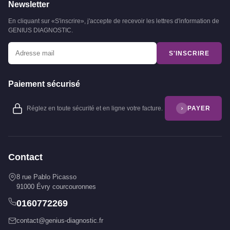
Newsletter
En cliquant sur «S'inscrire», j'accepte de recevoir les lettres d'information de
GENIUS DIAGNOSTIC.
S'INSCRIRE
Paiement sécurisé
Réglez en toute sécurité et en ligne votre facture.
PAYER
Contact
8 rue Pablo Picasso
91000 Évry courcouronnes
0160772269
contact@genius-diagnostic.fr