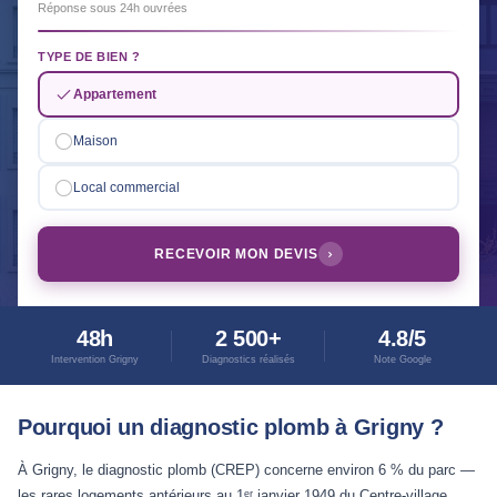
Réponse sous 24h ouvrées
TYPE DE BIEN ?
Appartement
Maison
Local commercial
RECEVOIR MON DEVIS
48h
2 500+
4.8/5
Intervention Grigny
Diagnostics réalisés
Note Google
Pourquoi un diagnostic plomb à Grigny ?
À Grigny, le diagnostic plomb (CREP) concerne environ 6 % du parc —
les rares logements antérieurs au 1ᵉʳ janvier 1949 du Centre-village