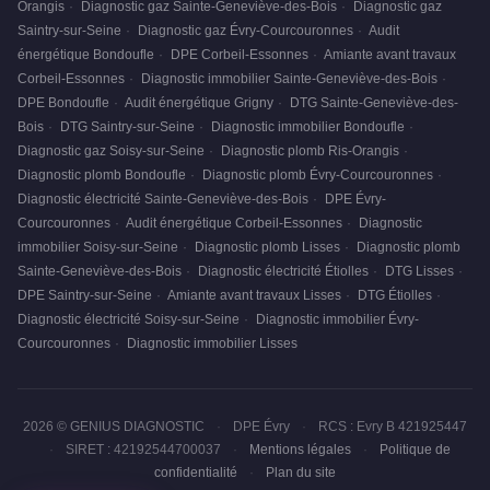
Orangis
·
Diagnostic gaz Sainte-Geneviève-des-Bois
·
Diagnostic gaz
Saintry-sur-Seine
·
Diagnostic gaz Évry-Courcouronnes
·
Audit
énergétique Bondoufle
·
DPE Corbeil-Essonnes
·
Amiante avant travaux
Corbeil-Essonnes
·
Diagnostic immobilier Sainte-Geneviève-des-Bois
·
DPE Bondoufle
·
Audit énergétique Grigny
·
DTG Sainte-Geneviève-des-
Bois
·
DTG Saintry-sur-Seine
·
Diagnostic immobilier Bondoufle
·
Diagnostic gaz Soisy-sur-Seine
·
Diagnostic plomb Ris-Orangis
·
Diagnostic plomb Bondoufle
·
Diagnostic plomb Évry-Courcouronnes
·
Diagnostic électricité Sainte-Geneviève-des-Bois
·
DPE Évry-
Courcouronnes
·
Audit énergétique Corbeil-Essonnes
·
Diagnostic
immobilier Soisy-sur-Seine
·
Diagnostic plomb Lisses
·
Diagnostic plomb
Sainte-Geneviève-des-Bois
·
Diagnostic électricité Étiolles
·
DTG Lisses
·
DPE Saintry-sur-Seine
·
Amiante avant travaux Lisses
·
DTG Étiolles
·
Diagnostic électricité Soisy-sur-Seine
·
Diagnostic immobilier Évry-
Courcouronnes
·
Diagnostic immobilier Lisses
2026 © GENIUS DIAGNOSTIC
·
DPE Évry
·
RCS : Evry B 421925447
·
SIRET : 42192544700037
·
Mentions légales
·
Politique de
confidentialité
·
Plan du site