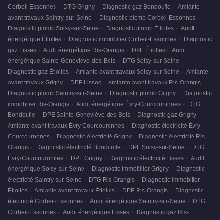
Corbeil-Essonnes
·
DTG Grigny
·
Diagnostic gaz Bondoufle
·
Amiante
avant travaux Saintry-sur-Seine
·
Diagnostic plomb Corbeil-Essonnes
·
Diagnostic plomb Soisy-sur-Seine
·
Diagnostic plomb Étiolles
·
Audit
énergétique Étiolles
·
Diagnostic immobilier Corbeil-Essonnes
·
Diagnostic
gaz Lisses
·
Audit énergétique Ris-Orangis
·
DPE Étiolles
·
Audit
énergétique Sainte-Geneviève-des-Bois
·
DTG Soisy-sur-Seine
·
Diagnostic gaz Étiolles
·
Amiante avant travaux Soisy-sur-Seine
·
Amiante
avant travaux Grigny
·
DPE Lisses
·
Amiante avant travaux Ris-Orangis
·
Diagnostic plomb Saintry-sur-Seine
·
Diagnostic plomb Grigny
·
Diagnostic
immobilier Ris-Orangis
·
Audit énergétique Évry-Courcouronnes
·
DTG
Bondoufle
·
DPE Sainte-Geneviève-des-Bois
·
Diagnostic gaz Grigny
·
Amiante avant travaux Évry-Courcouronnes
·
Diagnostic électricité Évry-
Courcouronnes
·
Diagnostic électricité Grigny
·
Diagnostic électricité Ris-
Orangis
·
Diagnostic électricité Bondoufle
·
DPE Soisy-sur-Seine
·
DTG
Évry-Courcouronnes
·
DPE Grigny
·
Diagnostic électricité Lisses
·
Audit
énergétique Soisy-sur-Seine
·
Diagnostic immobilier Grigny
·
Diagnostic
électricité Saintry-sur-Seine
·
DTG Ris-Orangis
·
Diagnostic immobilier
Étiolles
·
Amiante avant travaux Étiolles
·
DPE Ris-Orangis
·
Diagnostic
électricité Corbeil-Essonnes
·
Audit énergétique Saintry-sur-Seine
·
DTG
Corbeil-Essonnes
·
Audit énergétique Lisses
·
Diagnostic gaz Ris-