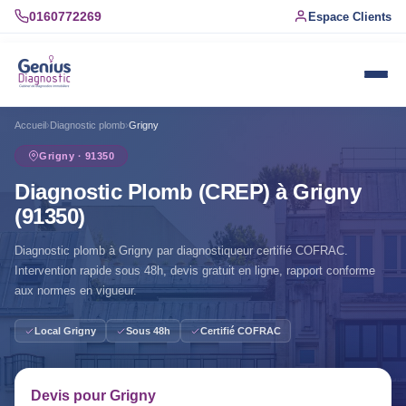
0160772269
Espace Clients
Accueil
›
Diagnostic plomb
›
Grigny
Grigny · 91350
Diagnostic Plomb (CREP) à Grigny
(91350)
Diagnostic plomb à Grigny par diagnostiqueur certifié COFRAC.
Intervention rapide sous 48h, devis gratuit en ligne, rapport conforme
aux normes en vigueur.
Local Grigny
Sous 48h
Certifié COFRAC
Devis pour Grigny