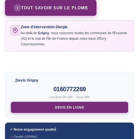
TOUT SAVOIR SUR LE PLOMB
Zone d'intervention élargie
Au-delà de
Grigny
, nous couvrons toutes les communes de l'Essonne
(91) et le sud de l'Île-de-France depuis notre base d'Évry-
Courcouronnes.
Devis Grigny
0160772269
Lun-Sam 9h-19h · Sous 48h
DEVIS EN LIGNE
✓ Notre engagement qualité
Certifié COFRAC