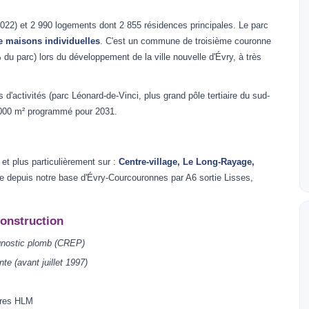
22) et 2 990 logements dont 2 855 résidences principales. Le parc
e maisons individuelles
. C'est un commune de troisième couronne
u parc) lors du développement de la ville nouvelle d'Évry, à très
d'activités (parc Léonard-de-Vinci, plus grand pôle tertiaire du sud-
 000 m² programmé pour 2031.
t plus particulièrement sur :
Centre-village, Le Long-Rayage,
e depuis notre base d'Évry-Courcouronnes par A6 sortie Lisses,
construction
gnostic plomb (CREP)
nte (avant juillet 1997)
ires HLM