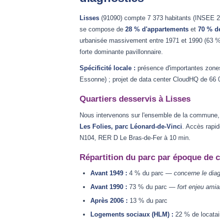
Lisses
(91090) compte 7 373 habitants (INSEE 20
se compose de
28 % d'appartements
et
70 % d
urbanisée massivement entre 1971 et 1990 (63 % d
forte dominante pavillonnaire.
Spécificité locale :
présence d'importantes zones 
Essonne) ; projet de data center CloudHQ de 66
Quartiers desservis à Lisses
Nous intervenons sur l'ensemble de la commune, e
Les Folies, parc Léonard-de-Vinci
. Accès rapid
N104, RER D Le Bras-de-Fer à 10 min.
Répartition du parc par époque de 
Avant 1949 :
4 % du parc —
concerne le dia
Avant 1990 :
73 % du parc —
fort enjeu amia
Après 2006 :
13 % du parc
Logements sociaux (HLM) :
22 % de locata