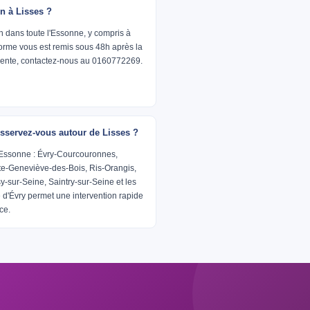
on à Lisses ?
h dans toute l'Essonne, y compris à
forme vous est remis sous 48h après la
urgente, contactez-nous au 0160772269.
servez-vous autour de Lisses ?
'Essonne : Évry-Courcouronnes,
te-Geneviève-des-Bois, Ris-Orangis,
sy-sur-Seine, Saintry-sur-Seine et les
d'Évry permet une intervention rapide
ce.