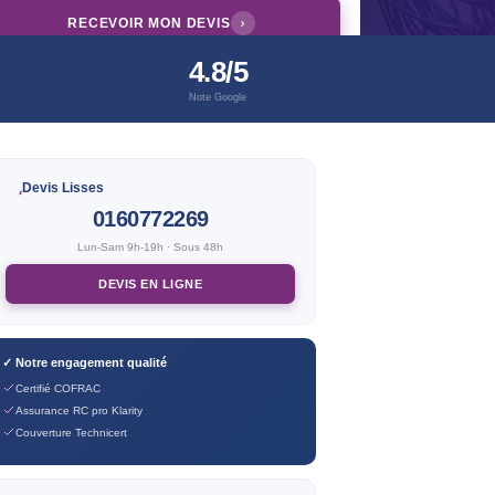
RECEVOIR MON DEVIS
4.8/5
Note Google
Devis Lisses
0160772269
Lun-Sam 9h-19h · Sous 48h
DEVIS EN LIGNE
✓ Notre engagement qualité
Certifié COFRAC
Assurance RC pro Klarity
Couverture Technicert