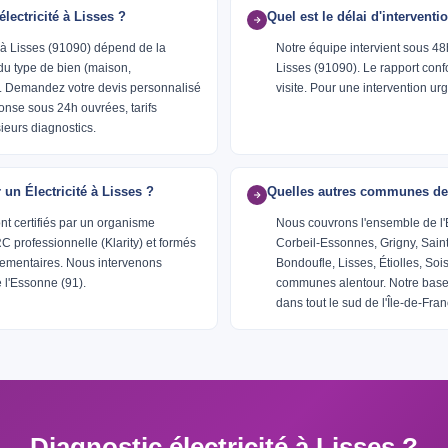
ectricité à Lisses ?
Quel est le délai d'interventi
té à Lisses (91090) dépend de la
Notre équipe intervient sous 48
du type de bien (maison,
Lisses (91090). Le rapport con
. Demandez votre devis personnalisé
visite. Pour une intervention 
onse sous 24h ouvrées, tarifs
ieurs diagnostics.
r un Électricité à Lisses ?
Quelles autres communes des
nt certifiés par un organisme
Nous couvrons l'ensemble de l
professionnelle (Klarity) et formés
Corbeil-Essonnes, Grigny, Sain
glementaires. Nous intervenons
Bondoufle, Lisses, Étiolles, Soi
 l'Essonne (91).
communes alentour. Notre base 
dans tout le sud de l'Île-de-Fran
Diagnostic électricité à Lisses ?