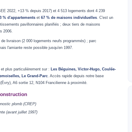
SEE 2022, +13 % depuis 2017) et 4 513 logements dont 4 239
3 % d'appartements
et
67 % de maisons individuelles
. C'est un
lotissements pavillonnaires planifiés ; deux tiers de maisons
ès 2006.
de livraison (2 000 logements neufs programmés) ; parc
is l'amiante reste possible jusqu'en 1997.
t plus particulièrement sur :
Les Béguines, Victor-Hugo, Coulée-
Demoiselles, Le Grand-Parc
. Accès rapide depuis notre base
vry), A6 sortie 12, N104 Francilienne à proximité.
construction
gnostic plomb (CREP)
nte (avant juillet 1997)