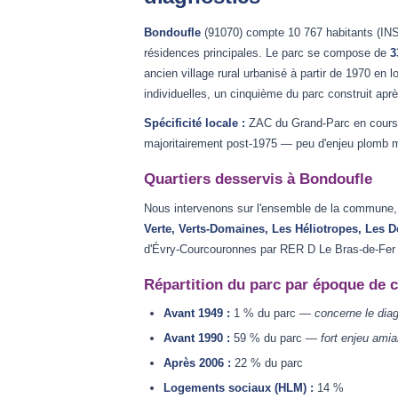
Bondoufle
(91070) compte 10 767 habitants (IN
résidences principales. Le parc se compose de
3
ancien village rural urbanisé à partir de 1970 en 
individuelles, un cinquième du parc construit apr
Spécificité locale :
ZAC du Grand-Parc en cours 
majoritairement post-1975 — peu d'enjeu plomb ma
Quartiers desservis à Bondoufle
Nous intervenons sur l'ensemble de la commune, e
Verte, Verts-Domaines, Les Héliotropes, Les 
d'Évry-Courcouronnes par RER D Le Bras-de-Fer (É
Répartition du parc par époque de 
Avant 1949 :
1 % du parc —
concerne le dia
Avant 1990 :
59 % du parc —
fort enjeu amia
Après 2006 :
22 % du parc
Logements sociaux (HLM) :
14 %