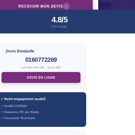
RECEVOIR MON DEVIS
4.8/5
Note Google
Devis Bondoufle
0160772269
Lun-Sam 9h-19h · Sous 48h
DEVIS EN LIGNE
✓ Notre engagement qualité
Certifié COFRAC
Assurance RC pro Klarity
Couverture Technicert