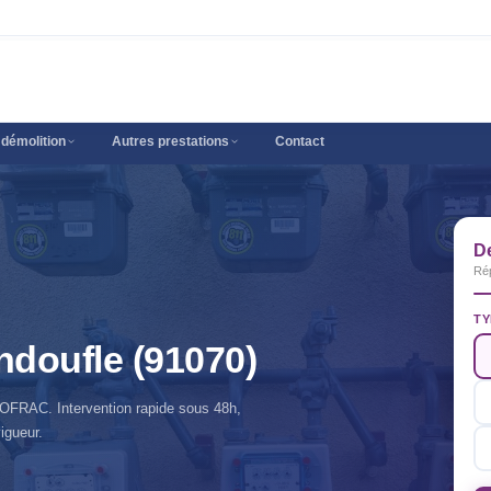
 démolition
Autres prestations
Contact
D
Ré
TY
ndoufle (91070)
 COFRAC. Intervention rapide sous 48h,
igueur.