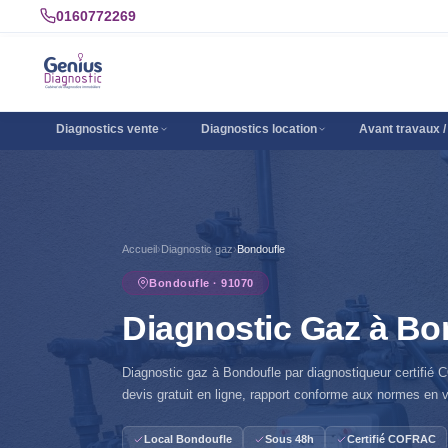
0160772269
Diagnostics vente
Diagnostics location
Avant travaux /
Accueil
›
Diagnostic gaz
›
Bondoufle
Bondoufle · 91070
Diagnostic Gaz à Bo
Diagnostic gaz à Bondoufle par diagnostiqueur certifié
devis gratuit en ligne, rapport conforme aux normes en v
Local Bondoufle
Sous 48h
Certifié COFRAC