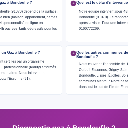
gaz à Bondoufle ?
Quel est le délai d'intervent
ndoufle (91070) dépend de la surface,
Notre équipe intervient sous 48
e bien (maison, appartement, parties
Bondoufle (91070). Le rapport 
s personnalisé en ligne en
après la visite. Pour une interv
h ouvrées, tarifs dégressifs pour les
0160772269.
er un Gaz à Bondoufle ?
Quelles autres communes de
Bondoufle ?
nt certifiés par un organisme
Nous couvrons l'ensemble de l
professionnelle (Klarity) et formés
Corbeil-Essonnes, Grigny, Sain
glementaires. Nous intervenons
Bondoufle, Lisses, Étiolles, Soi
oute l'Essonne (91).
communes alentour. Notre base 
dans tout le sud de l'Île-de-Fran