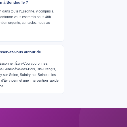
ion à Bondoufle ?
h dans toute l'Essonne, y compris à
conforme vous est remis sous 48h
ention urgente, contactez-nous au
sservez-vous autour de
'Essonne : Évry-Courcouronnes,
te-Geneviève-des-Bois, Ris-Orangis,
sy-sur-Seine, Saintry-sur-Seine et les
d'Évry permet une intervention rapide
ce.