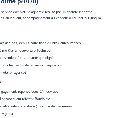
oufle (91070)
service complet : diagnostic réalisé par un opérateur certifié
es en vigueur, accompagnement du vendeur ou du bailleur jusqu'à
art des cas, depuis notre base d'Évry-Courcouronnes
 pro Klarity, couverture Technicert
ntervention, format numérique signé
s pour les packs de plusieurs diagnostics
 (notaire, agence)
?
engagement, réponse sous 24h ouvrées
diagnostiqueur référent Bondoufle
riable selon la surface (1h à une demi-journée)
n vigueur