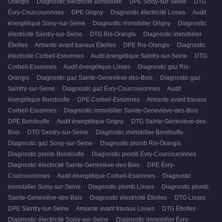
Orangis
·
Diagnostic électricité Bondoufle
·
DPE Soisy-sur-Seine
·
DTG
Évry-Courcouronnes
·
DPE Grigny
·
Diagnostic électricité Lisses
·
Audit
énergétique Soisy-sur-Seine
·
Diagnostic immobilier Grigny
·
Diagnostic
électricité Saintry-sur-Seine
·
DTG Ris-Orangis
·
Diagnostic immobilier
Étiolles
·
Amiante avant travaux Étiolles
·
DPE Ris-Orangis
·
Diagnostic
électricité Corbeil-Essonnes
·
Audit énergétique Saintry-sur-Seine
·
DTG
Corbeil-Essonnes
·
Audit énergétique Lisses
·
Diagnostic gaz Ris-
Orangis
·
Diagnostic gaz Sainte-Geneviève-des-Bois
·
Diagnostic gaz
Saintry-sur-Seine
·
Diagnostic gaz Évry-Courcouronnes
·
Audit
énergétique Bondoufle
·
DPE Corbeil-Essonnes
·
Amiante avant travaux
Corbeil-Essonnes
·
Diagnostic immobilier Sainte-Geneviève-des-Bois
·
DPE Bondoufle
·
Audit énergétique Grigny
·
DTG Sainte-Geneviève-des-
Bois
·
DTG Saintry-sur-Seine
·
Diagnostic immobilier Bondoufle
·
Diagnostic gaz Soisy-sur-Seine
·
Diagnostic plomb Ris-Orangis
·
Diagnostic plomb Bondoufle
·
Diagnostic plomb Évry-Courcouronnes
·
Diagnostic électricité Sainte-Geneviève-des-Bois
·
DPE Évry-
Courcouronnes
·
Audit énergétique Corbeil-Essonnes
·
Diagnostic
immobilier Soisy-sur-Seine
·
Diagnostic plomb Lisses
·
Diagnostic plomb
Sainte-Geneviève-des-Bois
·
Diagnostic électricité Étiolles
·
DTG Lisses
·
DPE Saintry-sur-Seine
·
Amiante avant travaux Lisses
·
DTG Étiolles
·
Diagnostic électricité Soisy-sur-Seine
·
Diagnostic immobilier Évry-