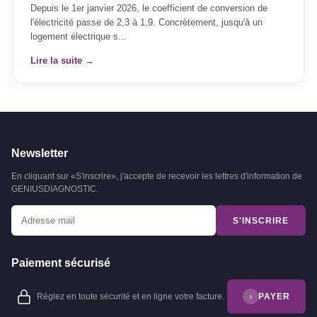
Depuis le 1er janvier 2026, le coefficient de conversion de
l'électricité passe de 2,3 à 1,9. Concrètement, jusqu'à un
logement électrique s...
Lire la suite →
Newsletter
En cliquant sur «S'inscrire», j'accepte de recevoir les lettres d'information de
GENIUSDIAGNOSTIC.
S'INSCRIRE
Paiement sécurisé
Réglez en toute sécurité et en ligne votre facture.
PAYER